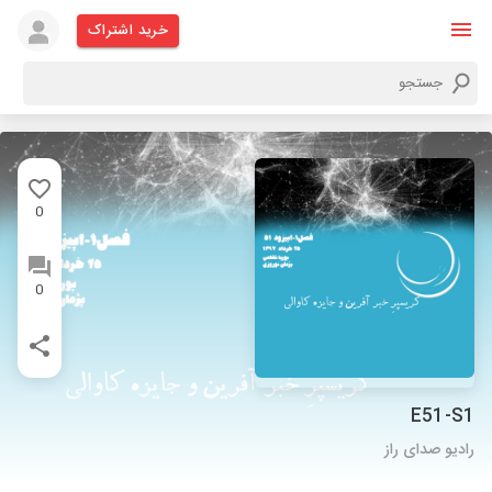
خرید اشتراک
0
0
E51-S1
رادیو صدای راز