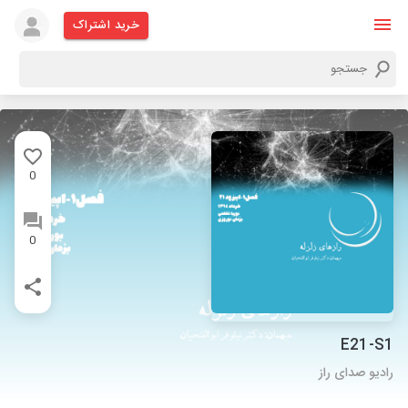
خرید اشتراک
0
0
E21-S1
رادیو صدای راز