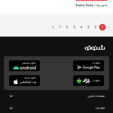
رادیو رحا / Radio Raha
7
6
5
4
3
2
1
صفحات اصلی
اطلاعات