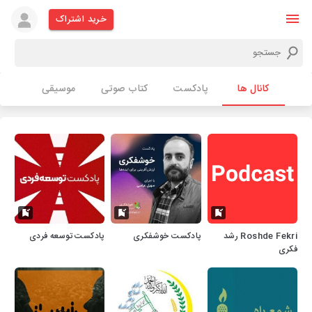
خرید اشتراک
کانال ها
پادکست
کتاب صوتی
موسیقی
Roshde Fekri رشد
پادکست خوشفکری
پادکست توسعه فردی
فکری