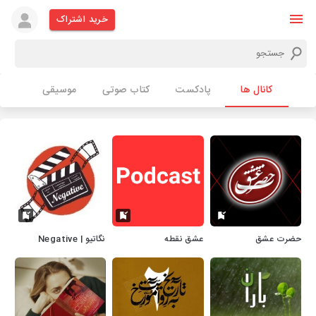
خرید اشتراک
کانال ها
پادکست
کتاب صوتی
موسیقی
حضرت عشق
عشق نقطه
نگاتیو | Negative