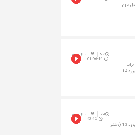
صل دوم
97
3 سال پیش
01:06:46
 برات
مینوشتم یک ارتش به یمن میلادت برایت رژه می رود-----حضرت عشقفصل دوماپیزود 14
79
3 سال پیش
43:13
اونی که بخواد بره هزارتا دلیل پیدا می کنه برای رفتن-----حضرت عشقفصل دوماپیزود 13 (رفتنی