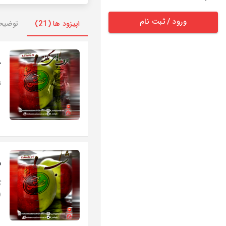
ورود / ثبت نام
اپیزود ها (21)
توضیح
ح
ن
ش
(