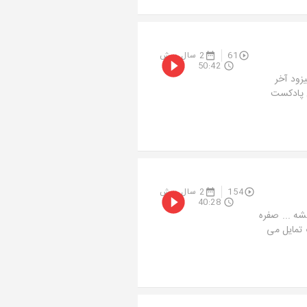
61
2 سال پیش
50:42
زود آخر
ین پادکست
154
2 سال پیش
40:28
شه ... صفره
قی)در صورت تمایل می