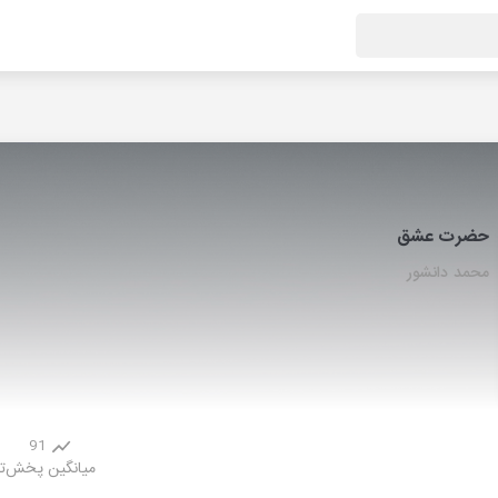
حضرت عشق
محمد دانشور
91
میانگین پخش
ت