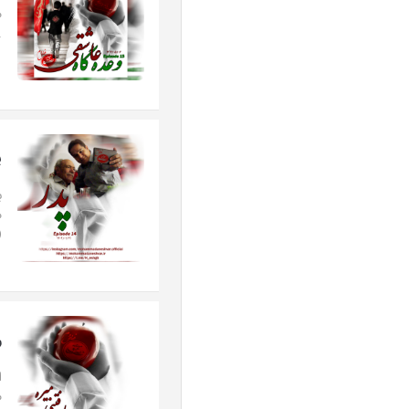
م
..
پ
(
ر
م