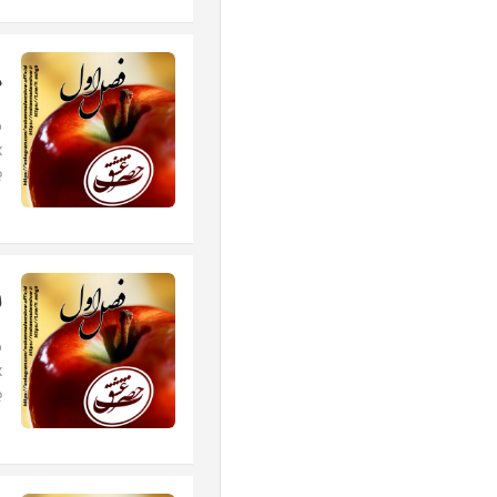
د
ب
ل
ب