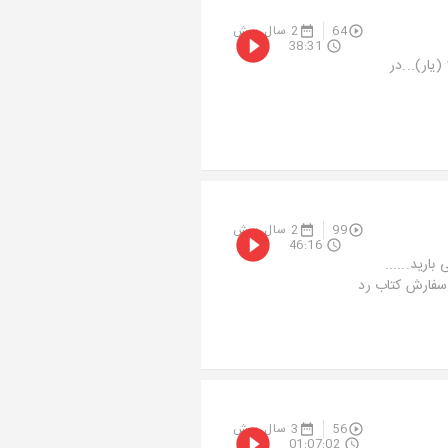
64
2 سال پیش
38:31
دوست ، یار ، رفیق ... فقط وفادارش خوبه...حضرت عشق...فصل دوم...اپیزود 17 (یار)...در
99
2 سال پیش
46:16
ارید......
زارع جهت سفارش کتاب رد
56
3 سال پیش
01:07:02