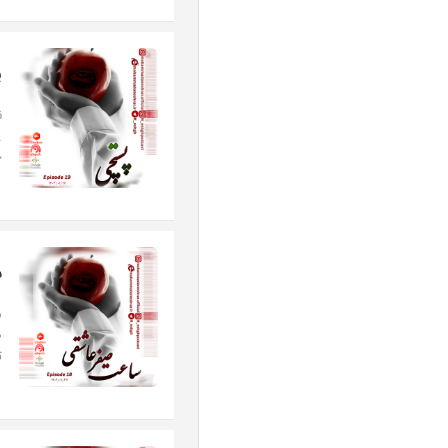
پ
ن
ح
س
س
ت