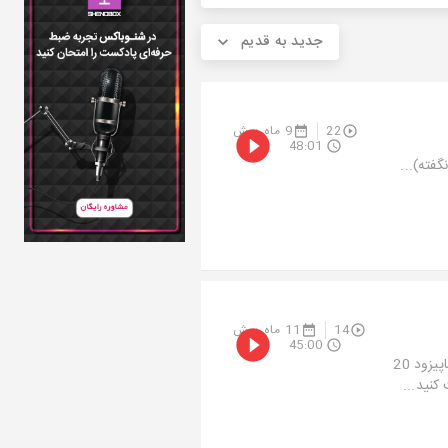
جدید به قدیم
22
9 ماه پیش
48:01
14
11 ماه پیش
45:00
گیر کردم تو شبی که گفتی باید جداشیم....حضرت عشق ...اولین اپیزود فصل سوماپیزود 20
نید...