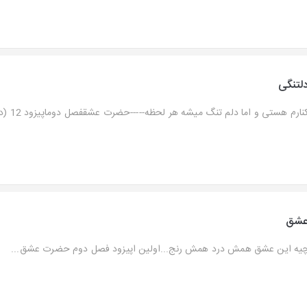
لتنگی
نارم هستی و اما دلم تنگ میشه هر لحظه-----حضرت عشقفصل دوماپیزود 12 (دلتنگی)...
شق
یه این عشق همش درد همش رنج...اولین اپیزود فصل دوم حضرت عشق...