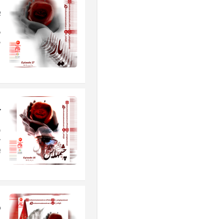
ی
ص
چ
و
پ
و