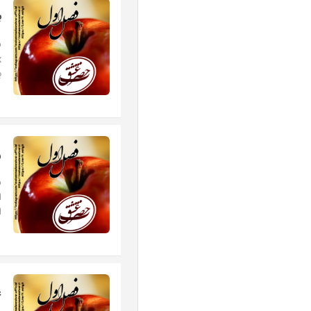
ب
ب
و
ا
ع