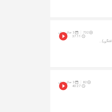
732
3 سال پیش
37:11
82
3 سال پیش
40:27