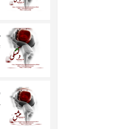
د
ک
ع
چ