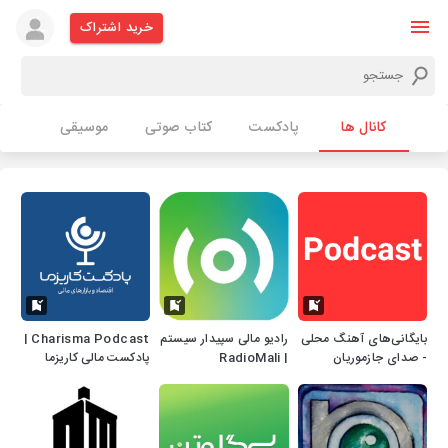
خرید اشتراک
کانال ها
پادکست
کتاب صوتی
موسیقی
بایگانی‌های آهنگ محلی
رادیو مالی سپیدار سیستم
Charisma Podcast |
- صدای جازموریان
| RadioMali
پادکست مالی کاریزما