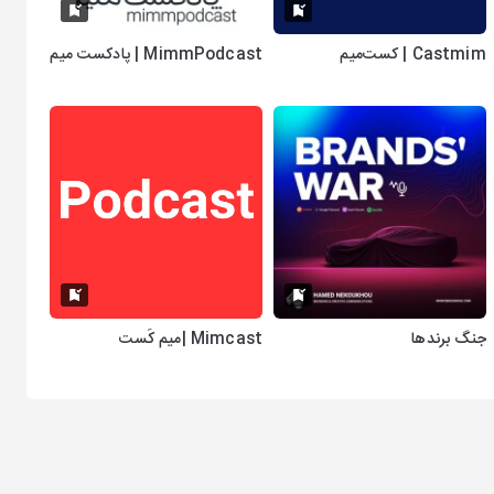
Castmim | کست‌میم
MimmPodcast | پادکست میم
جنگ برندها
Mimcast |میم کَست