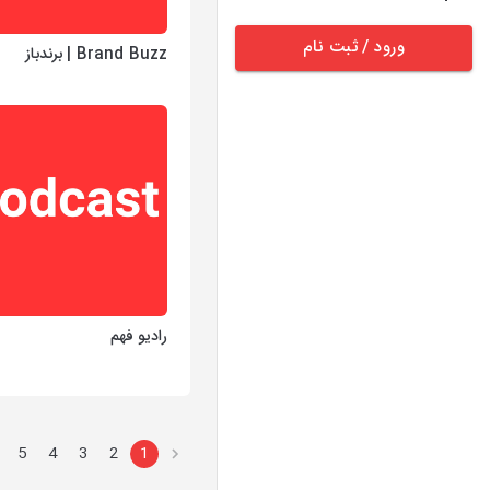
ورود / ثبت نام
Brand Buzz | برندباز
رادیو فهم
5
4
3
2
1