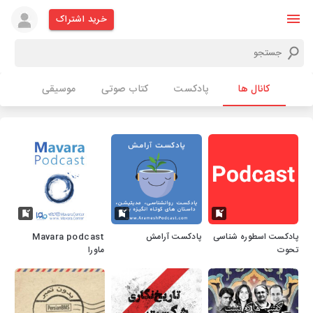
خرید اشتراک
کانال ها
پادکست
کتاب صوتی
موسیقی
پادکست اسطوره شناسی
پادکست آرامش
Mavara podcast
تحوت
ماورا