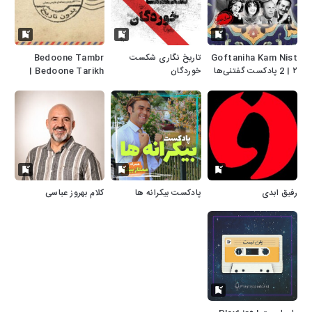
Goftaniha Kam Nist
تاریخ نگاری شکست
Bedoone Tambr
2 | ۲ پادکست گفتنی‌ها
خوردگان
Bedoone Tarikh |
کم نیست
پادکست بدون تمبر بدون
تاریخ
رفیق ابدی
پادکست بیکرانه ها
کلام بهروز عباسی