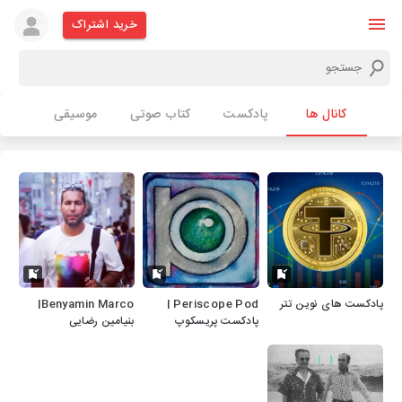
خرید اشتراک
کانال ها
پادکست
کتاب صوتی
موسیقی
پادکست های نوین تتر
Periscope Pod |
Benyamin Marco|
پادکست پریسکوپ
بنیامین رضایی