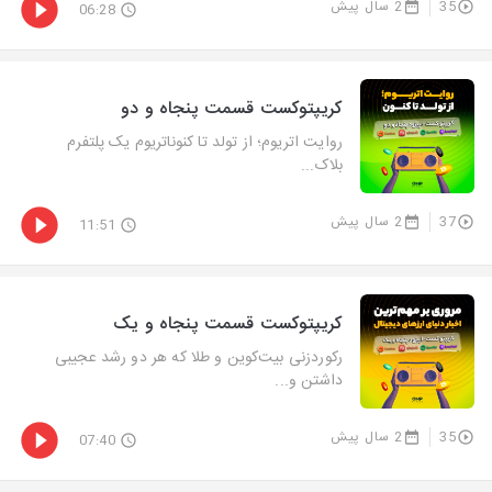
35
2 سال پیش
06:28
کریپتوکست قسمت پنجاه و دو
روایت اتریوم؛ از تولد تا کنوناتریوم یک پلتفرم
بلاک...
37
2 سال پیش
11:51
کریپتوکست قسمت پنجاه و یک
رکوردزنی بیت‌کوین و طلا که هر دو رشد عجیبی
داشتن و...
35
2 سال پیش
07:40