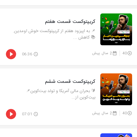
کریپتوکست قسمت هفتم
📌 به اپیزود هفتم از کریپتوکست خوش اومدین.
📚 کاهش ...
40
2 سال پیش
06:36
کریپتوکست قسمت ششم
🔰 بحران مالی آمریکا و تولد بیت‌کوین📌
بیت‌کوین از...
40
2 سال پیش
07:01