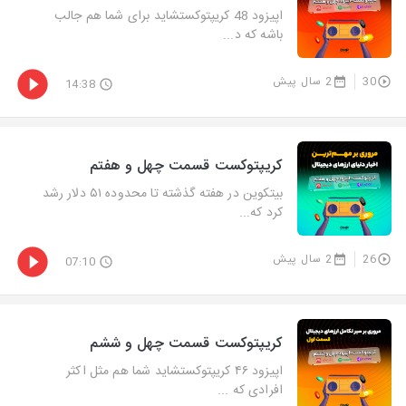
اپیزود 48 کریپتوکستشاید برای شما هم جالب
باشه که د...
30
2 سال پیش
14:38
کریپتوکست قسمت چهل و هفتم
بیتکوین در هفته گذشته تا محدوده ۵۱ دلار رشد
کرد که...
26
2 سال پیش
07:10
کریپتوکست قسمت چهل و ششم
اپیزود ۴۶ کریپتوکستشاید شما هم مثل اکثر
افرادی که ...