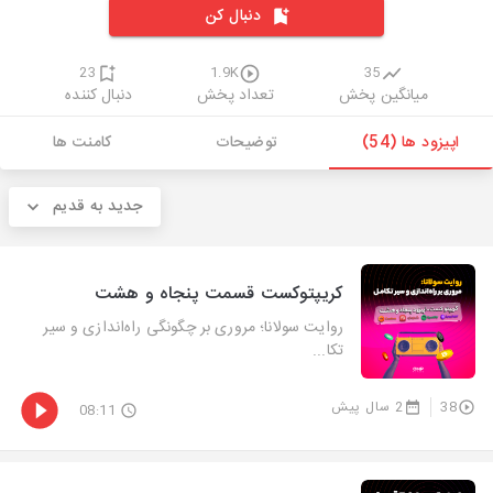
دنبال کن
23
1.9K
35
میانگین پخش
تعداد پخش
دنبال کننده
اپیزود ها (54)
توضیحات
کامنت ها
جدید به قدیم
کریپتوکست قسمت پنجاه و هشت
روایت سولانا؛ مروری بر چگونگی راه‌اندازی و سیر
تکا...
38
2 سال پیش
08:11