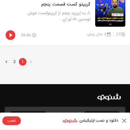
کریپتو کست قسمت پنجم
⚠️ به اپیزود پنجم از کریپتوکست خوش
اومدین.✏️ تو ای...
27
2 سال پیش
04:46
2
1
دانلود و نصب اپلیکیشن
نصب