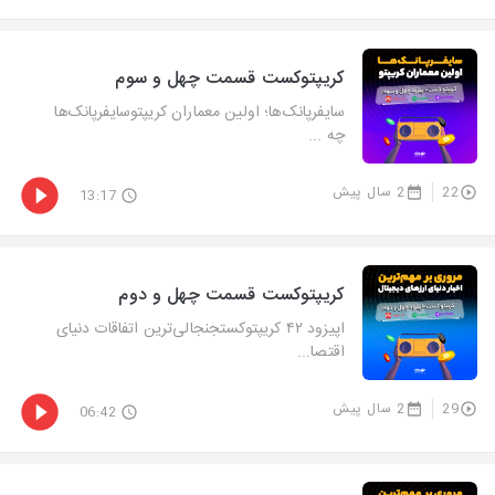
کریپتوکست قسمت چهل و سوم
سایفرپانک‌ها؛ اولین معماران کریپتوسایفرپانک‌ها
چه ...
22
2 سال پیش
13:17
کریپتوکست قسمت چهل و دوم
اپیزود ۴۲ کریپتوکستجنجالی‌ترین اتفاقات دنیای
اقتصا...
29
2 سال پیش
06:42