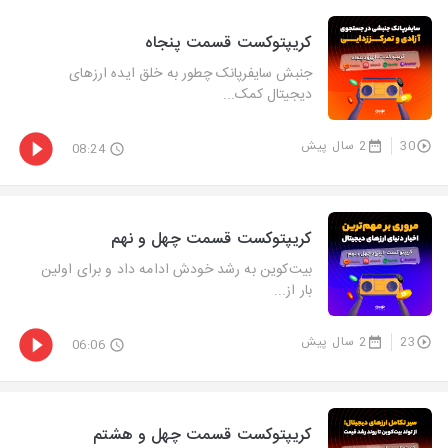
کریپتوکست قسمت پنجاه
جنبش سایفرپانک چطور به خلق ایده ارزهای
دیجیتال کمک...
30
2 سال پیش
08:24
کریپتوکست قسمت چهل و نهم
بیت‌کوین به رشد خودش ادامه داد و برای اولین
بار از...
23
2 سال پیش
06:06
کریپتوکست قسمت چهل و هشتم