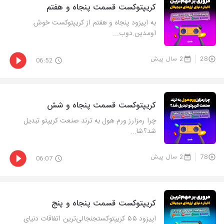
کریپتوکست قسمت پنجاه و هفتم
به اپیزود پنجاه و هفتم از کریپتوکست خوش
اومدین.دوب...
28
2 سال پیش
06:52
کریپتوکست قسمت پنجاه و شش
چرا رمزارز ورم هول به ترند صنعت کریپتو تبدیل
شد؟شا...
78
2 سال پیش
06:07
کریپتوکست قسمت پنجاه و پنج
اپیزود ۵۵ کریپتوکستجنجالی‌ترین اتفاقات دنیای