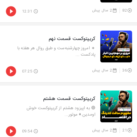
82
2 سال پیش
12:31
کریپتوکست قسمت نهم
🔸 امروز چهارشنبه‌ست و طبق روال هر هفته با
پادکست ...
36
2 سال پیش
07:25
کریپتوکست قسمت هشتم
🟢 به اپیزود هشتم از کریپتوکست خوش
اومدین.♦️ موتور...
21
2 سال پیش
09:54