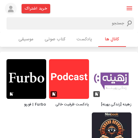
خرید اشتراک
کانال ها
پادکست
کتاب صوتی
موسیقی
زهینه [زندگی بهینه]
پادکست ظرفیت خالی
Furbo | فوربو