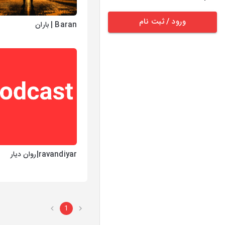
ورود / ثبت نام
Baran | باران
ravandiyar|روان دیار
1