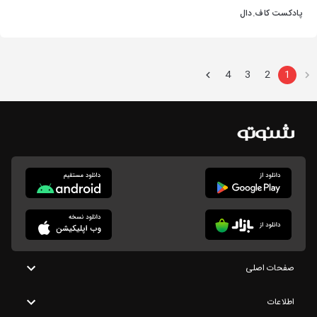
پادکست کاف.دال
4
3
2
1
صفحات اصلی
اطلاعات