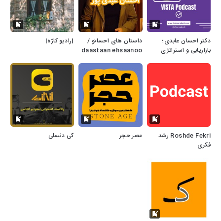
دکتر احسان عابدی؛
داستان های احسانو /
|رادیو کاژه|
بازاریابی و استراتژی
daastaan ehsaanoo
Roshde Fekri رشد
عصر حجر
کی دنسلی
فکری