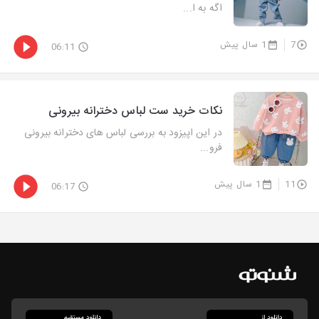
اگه به ا...
7
1 سال پیش
06:11
نکات خرید ست لباس دخترانه بیرونی
در این اپیزود به بررسی لباس های دخترانه بیرونی
فرو...
11
1 سال پیش
06:17