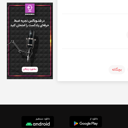
بچگانه