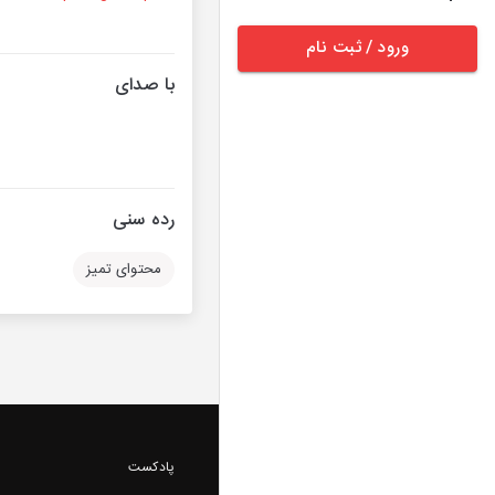
ورود / ثبت نام
با صدای
رده سنی
محتوای تمیز
پادکست