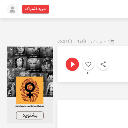
خرید اشتراک
1 سال پیش
12
05:21
0