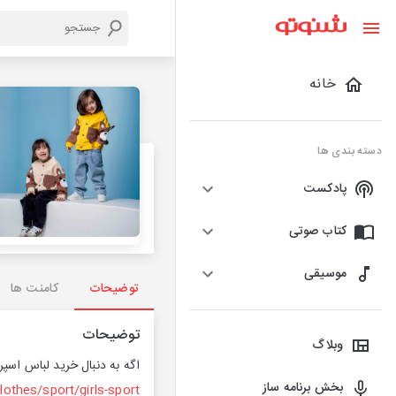
خانه
دسته بندی ها
پادکست
کتاب صوتی
موسیقی
توضیحات
کامنت ها
توضیحات
وبلاگ
اگه به دنبال خرید لباس اسپ
بخش برنامه ساز
lothes/sport/girls-sport/