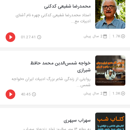
محمدرضا شفیعی كدكنی
استاد محمدرضا شفیعی كدكنی چهره نام آشنای
ادبیات مع...
1.7K
2 سال پیش
01:27:41
خواجه شمس‌الدین محمد حافظ
شیرازی
روایتی از زندگی شاعر بزرگ ادبیات ایران «خواجه
شمس‌...
1.3K
2 سال پیش
40:45
سهراب سپهری
به بهانه ۱۴ مهر سالروز تولد زنده‌یاد سهراب