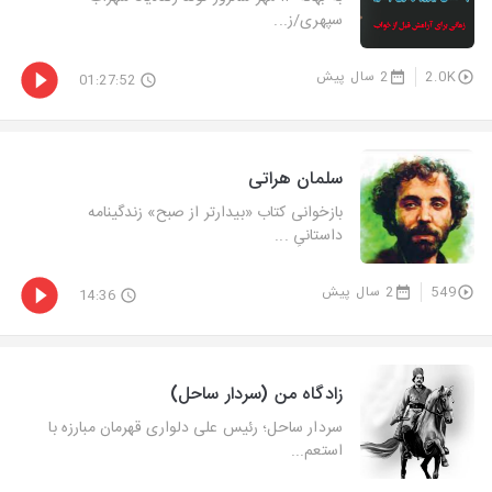
سپهری/ز...
2.0K
2 سال پیش
01:27:52
سلمان هراتی
بازخوانی كتاب «بیدارتر از صبح» زندگینامه
داستانیِ ...
549
2 سال پیش
14:36
زادگاه من (سردار ساحل)
سردار ساحل؛ رئیس علی دلواری قهرمان مبارزه با
استعم...