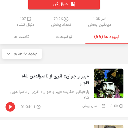
دنبال کن
107
70.2K
1.3K
میانگین پخش
تعداد پخش
دنبال کننده
اپیزود ها (56)
توضیحات
کامنت ها
جدید به قدیم
«پیر و جوان» اثری از ناصرالدین شاه
قاجار
بازخوانی حكایت «پیر و جوان» اثری از ناصرالدین
شاه ...
3.0K
1 سال پیش
01:04:11