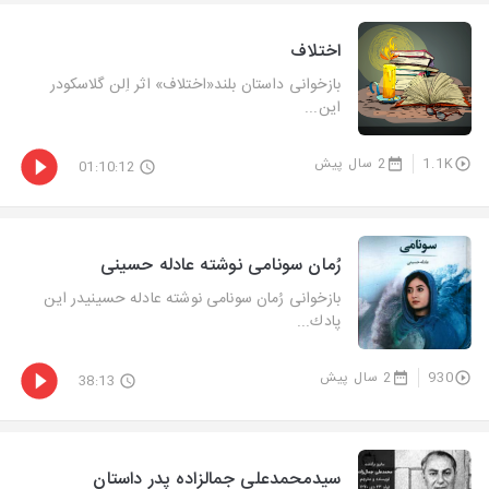
اختلاف
بازخوانی داستان بلند«اختلاف» اثر اِلن گلاسكودر
این...
1.1K
2 سال پیش
01:10:12
رُمان سونامی نوشته عادله حسینی
بازخوانی رُمان سونامی نوشته عادله حسینیدر این
پادك...
930
2 سال پیش
38:13
سیدمحمدعلی جمالزاده پدر داستان