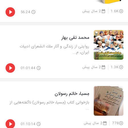
1.6K
2 سال پیش
56:24
محمد تقی بهار
روایتی از زندگی و آثار ملك الشعرای ادبیات
ایران، م...
1.3K
2 سال پیش
01:01:44
مِسیا، خاتم رسولان
بازخوانی كتاب (مِسیا، خاتم رسولان) ناگفته‌هایی از
...
778
2 سال پیش
01:10:14