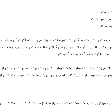
 می‌كند.
سوره مهر است.
نیم كه:
 بدخشان، درمانده و نگران، در كوچه قدم می‌زد. می‌دانستم اگر در آن شرایط ب
 درختی رفتم و از آن بالا، او را زیر نظر گرفتم. جناب بدخشان، در تاریكی شب، 
ای ولگرد، همهمهٔ باد و شاخهٔ درختان!
زدیك می‌شد. جناب بدخشان، پشت دیواری كمین كرده بود تا همین كه پسرش از را
ار، پسرش نبود؛ فرامرز بود كه از اسب پایین پرید و محكم، در كوبید. بدخشان از
یحات است كه شنبه تا چهارشنبه از ساعت ۲۳:۳۰ الی ۲۳:۵۵ از رادیو تهران پخش می‌شود.