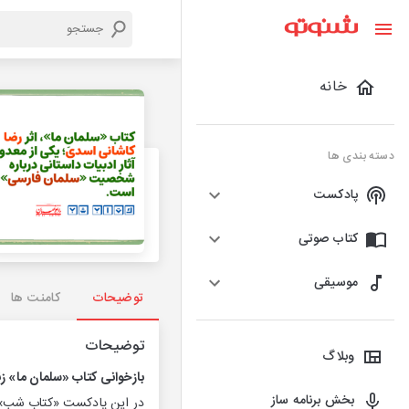
خانه
دسته بندی ها
پادکست
کتاب صوتی
موسیقی
توضیحات
کامنت ها
توضیحات
وبلاگ
بازخوانی كتاب «سلمان ما» 
بخش برنامه ساز
در این پادكست «كتاب شب» شن