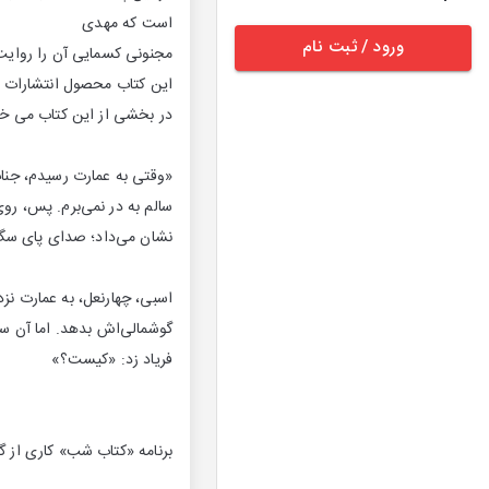
است كه مهدی
ورود / ثبت نام
مجنونی كسمایی آن را روایت
این كتاب محصول انتشارات 
در بخشی از این كتاب می خوا
«وقتی به عمارت رسیدم، جناب
سالم به در نمی‌برم. پس، روی
نشان می‌داد؛ صدای پای سگ‌ه
اسبی، چهارنعل، به عمارت ن
گوشمالی‌اش بدهد. اما آن سو
فریاد زد: «كیست؟»
برنامه «كتاب شب» كاری از گروه ورزش و تفر