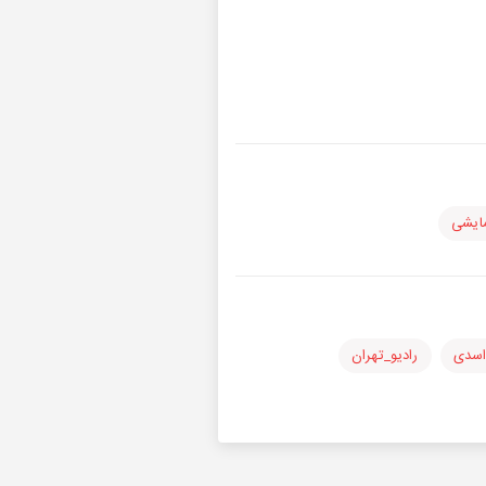
ایشی
اسدی
رادیو_تهران