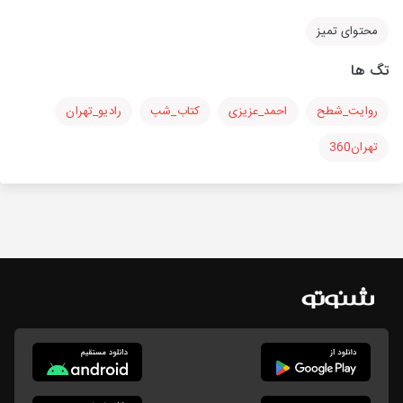
محتوای تمیز
تگ ها
روایت_شطح
احمد_عزیزی
کتاب_شب
رادیو_تهران
تهران360