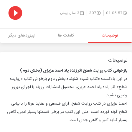
01:05:57
307
3 سال پیش
توضیحات
کامنت ها
اپیزودهای دیگر
توضیحات
بازخوانی كتاب روایت شطح اثر زنده یاد احمد عزیزی (بخش دوم)
در این پادكست «كتاب شب» شنونده بخش دوم بازخوانی كتاب «روایت
شطح» اثر زنده یاد احمد عزیزی محصول انتشارات روزنه با اجرای بهروز
رضوی باشید.
احمد عزیزی در كتاب روایت شطح، آرای فلسفی و عقاید عرفا را با بیانی
شطح‎ گونه آورده است‎. متن این كتاب در برخی قسمت‎ها بسیار ادبی‎، گاهی
بسیار كنایه‎ آمیز و گاهی جدی است.