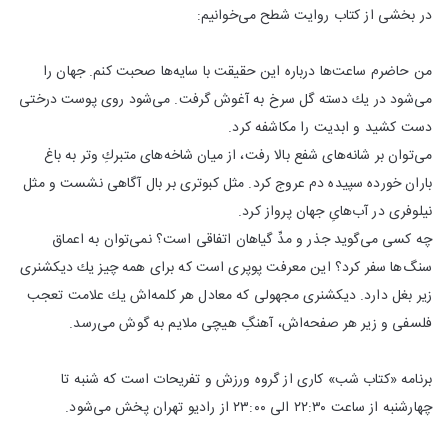
در بخشی از كتاب روایت شطح می‌خوانیم:
من حاضرم ساعت‌ها درباره این حقیقت با سایه‌ها صحبت كنم. جهان را
مى‌شود در یك دسته گل سرخ به آغوش گرفت. مى‌شود روى پوست درختى
دست كشید و ابدیت را مكاشفه كرد.
مى‌توان بر شانه‌هاى شفع بالا رفت، از میان شاخه‌هاى متبركِ وتر به باغ
باران خورده سپیده دم عروج كرد. مثل كبوترى بر بال آگاهى نشست و مثل
نیلوفرى در آب‌هاىِ جهان پرواز كرد.
چه كسى مى‌گوید جذر و مدِّ گیاهان اتفاقى است؟ نمى‌توان به اعماق
سنگ‌ها سفر كرد؟ این معرفت پوپرى است كه براى همه چیز یك دیكشنرى
زیر بغل دارد. دیكشنرى مجهولى كه معادل هر كلمه‌اش یك علامت تعجب
فلسفى و زیر هر صفحه‌اش، آهنگِ هیچى ملایم به گوش مى‌رسد.
برنامه «كتاب شب» كاری از گروه ورزش و تفریحات است كه شنبه تا
چهارشنبه از ساعت ۲۲:۳۰ الی ۲۳:۰۰ از رادیو تهران پخش می‌شود.