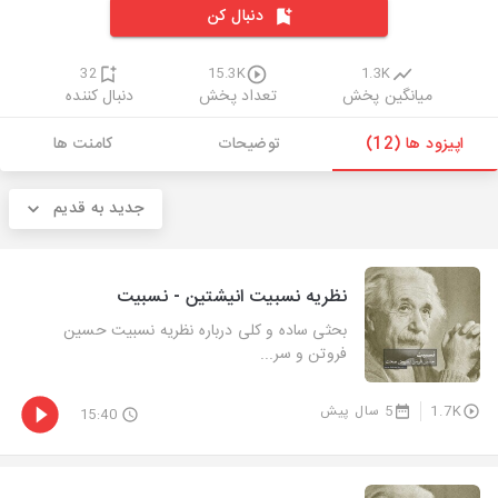
دنبال کن
32
15.3K
1.3K
میانگین پخش
تعداد پخش
دنبال کننده
اپیزود ها (12)
توضیحات
کامنت ها
جدید به قدیم
نظریه نسبیت انیشتین - نسبیت
بحثی ساده و کلی درباره نظریه نسبیت حسین
فروتن و سر...
1.7K
5 سال پیش
15:40