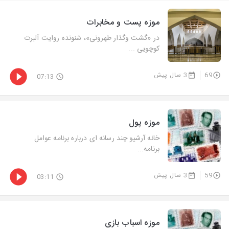
موزه پست و مخابرات
در «گشت‌ وگذار طهرونی»، شنونده روایت آلبرت
كوچویی ...
69
3 سال پیش
07:13
موزه پول
خانه آرشیو چند رسانه ای درباره برنامه عوامل
برنامه...
59
3 سال پیش
03:11
موزه اسباب بازی