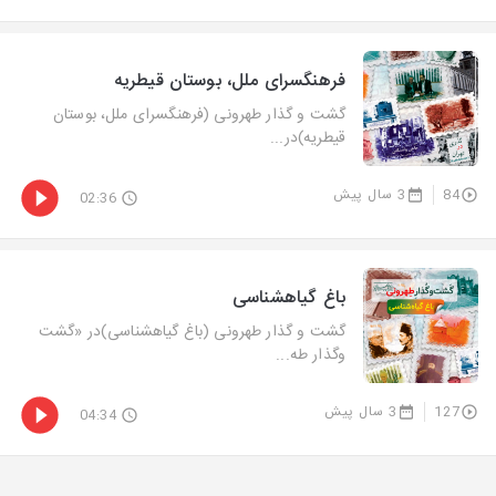
فرهنگسرای ملل، بوستان قیطریه
گشت و گذار طهرونی (فرهنگسرای ملل، بوستان
قیطریه)در...
84
3 سال پیش
02:36
باغ گیاهشناسی
گشت و گذار طهرونی (باغ گیاهشناسی)در «گشت‌
وگذار طه...
127
3 سال پیش
04:34