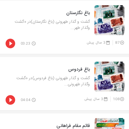
باغ نگارستان
گشت و گذار طهرونی (باغ نگارستان)در «گشت‌
وگذار طهر...
87
3 سال پیش
03:23
باغ فردوس
گشت و گذار طهرونی (باغ فردوس)در «گشت‌
وگذار طهرونی...
108
3 سال پیش
04:04
قائم مقام فراهانی