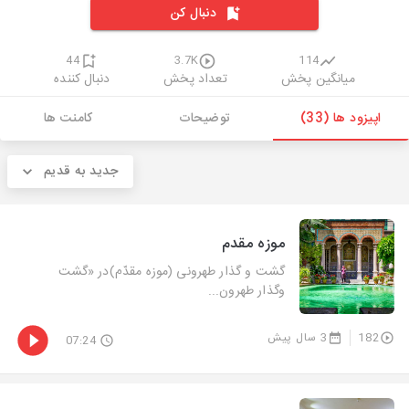
دنبال کن
44
3.7K
114
میانگین پخش
تعداد پخش
دنبال کننده
اپیزود ها (33)
توضیحات
کامنت ها
جدید به قدیم
موزه مقدم
گشت و گذار طهرونی (موزه مقدّم)در «گشت‌
وگذار طهرون...
182
3 سال پیش
07:24