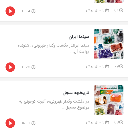
61
3 سال پیش
03:14
سینما ایران
سینما ایراندر «گشت‌ وگذار طهرونی»، شنونده
روایت آل...
79
3 سال پیش
03:25
تاریخچه سجل
در «گشت‌ وگذار طهرونی»، آلبرت كوچوئی به
موضوع «سجل...
68
3 سال پیش
04:11