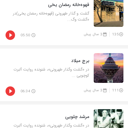
قهوه‌خانه رمضان یخی
گشت و گذار طهرونی (قهوه‌خانه رمضان یخی)در
«گشت‌ وگ...
135
3 سال پیش
05:50
برج میلاد
در «گشت‌ وگذار طهرونی»، شنونده روایت آلبرت
كوچویی ...
111
3 سال پیش
06:34
مرشد چلویی
در «گشت‌ وگذار طهرونی»، شنونده روایت آلبرت