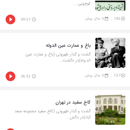
كوچویی ...
182
3 سال پیش
09:37
باغ و عمارت عین الدوله
گشت و گذار طهرونی (باغ و عمارت عین
الدوله)در «گشت‌...
137
3 سال پیش
06:52
کاخ سفید در تهران
گشت و گذار طهرونی (كاخ سفید مجموعه سعد
آباد)در «گش...