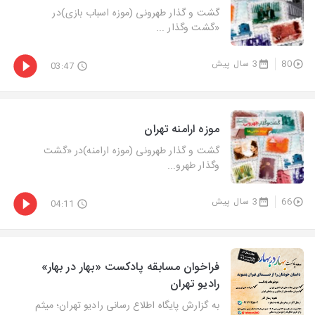
گشت و گذار طهرونی (موزه اسباب بازی)در
«گشت‌ وگذار ...
80
3 سال پیش
03:47
موزه ارامنه تهران
گشت و گذار طهرونی (موزه ارامنه)در «گشت‌
وگذار طهرو...
66
3 سال پیش
04:11
فراخوان مسابقه پادكست «بهار در بهار»
رادیو تهران
به گزارش پایگاه اطلاع رسانی رادیو تهران؛ میثم