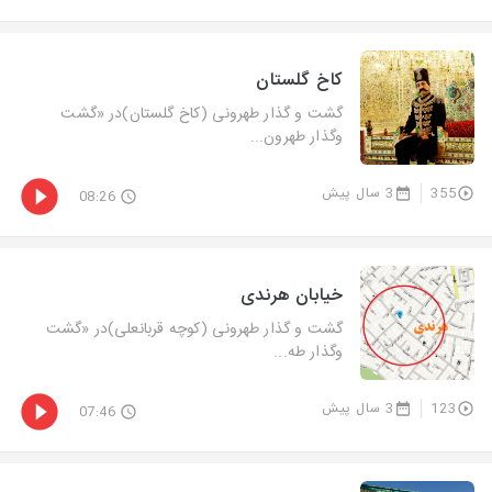
کاخ گلستان
گشت و گذار طهرونی (كاخ گلستان)در «گشت‌
وگذار طهرون...
355
3 سال پیش
08:26
خیابان هرندی
گشت و گذار طهرونی (كوچه قربانعلی)در «گشت‌
وگذار طه...
123
3 سال پیش
07:46