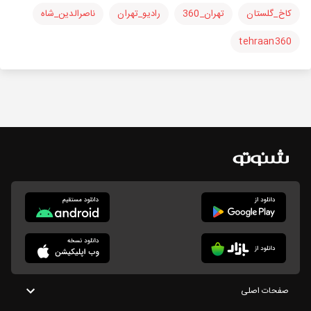
کاخ_گلستان
تهران_360
رادیو_تهران
ناصرالدین_شاه
tehraan360
صفحات اصلی