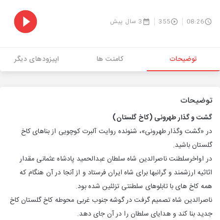
08:26
355
3 سال پیش
توضیحات
کامنت ها
اپیزودهای دیگر
توضیحات
گشت و گذار طهرونی (كاخ گلستان)
در «گشت‌ وگذار طهرونی»، شنونده روایت آلبرت كوچویی از بناهای كاخ
گلستان باشید.
در اواخرسلطنت ناصرالدین شاه سلطان عبدالحمید پادشاه عثمانی مقدار
اثاثیه ارزشمند و گرانبها برای شاه ایران فرستاد و از آنجا در آن هنگام كه
همه كاخ های با تابلوهای سلطنتی تزئئین شده بود.
ناصرالدین شاه تصمیم گرفت در گوشه جنوب غربی محوطه كاخ گلستان كاخ
جدید بنا كند و هدایای سلطان را در آن جای دهد.