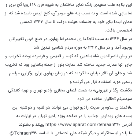
این بنا به علت سفیدی رنگ نمای ساختمان به شیوه قرن ۱۸ اروپا گچ بری و
نماسازی شده است و به سبب پله های مرمر آن، كاخ ابیض نامیده شد كه از
همان ابتدا بنای خود به جلسات هیئت دولت تا سال ۱۳۳۳ شمسی
اختصاص یافت.
در سال ۱۳۴۴ به سبب تاجگذاری محمدرضا پهلوی در ضلع غربی تغییراتی
بوجود آمد و در سال ۱۳۴۷ به موزه مردم شناسی تبدیل شد.
در زمان ناصرالدین شاه بناهایی كه كهنه و قدیمی و فرسوده بودند تخریب و
جای انها عمارت جدید ساخته شد عمارت بلور از جمله بناهایی بود كه تخریب
شد و جای آن تالار برلیان بنا گردید كه در زمان پهلوی برای برگزاری مراسم
رسمی مورد استفاده قرار می گرفت و...
«گشت‌ وگذار طهرونی» به همت فضای مجازی رادیو تهران و تهیه كنندگی
سیدمیثم كطائیان ساخته می‌شود.
علاقمندان علاوه بر سایت رادیو تهران می توانند هر شنبه و دوشنبه این
بسته های ویدئویی جذاب را در صفحه ویژه رادیو تهران در آپارات به
آدرس https://www.aparat.com/tehraan۳۶۰ ببینند و بشنوند.
ما را در اینستاگرام و دیگر شبكه های اجتماعی با شناسه Tehraan۳۶۰@