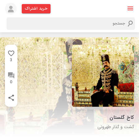
خرید اشتراک
3
0
کاخ گلستان
گشت و گذار طهرونی