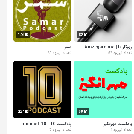
146
82
روزگار ما | Roozegare ma
سمر
تعداد اپیزود:52
تعداد اپیزود:23
224
59
پادکست مهرانگیز
پادکست 10 | podcast 10
تعداد اپیزود:14
تعداد اپیزود:7