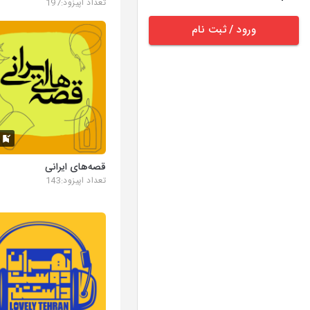
تعداد اپیزود:197
ورود / ثبت نام
K
قصه‌های ایرانی
تعداد اپیزود:143