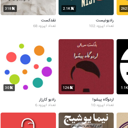
318
2.1K
262
رادیونیست
نقدکست
تعداد اپیزود:102
تعداد اپیزود:68
30
126
1.1
اردوگاه پیشوا
رادیو کارزار
تعداد اپیزود:10
تعداد اپیزود:6