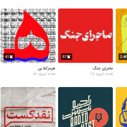
41
57
2.4
ماجرای جنگ
هرمزآنلاین
تعداد اپیزود:13
تعداد اپیزود:41