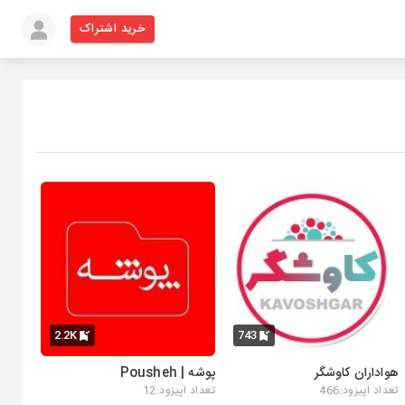
خرید اشتراک
2.2K
743
هواداران کاوشگر
پوشه | Pousheh
تعداد اپیزود:466
تعداد اپیزود:12