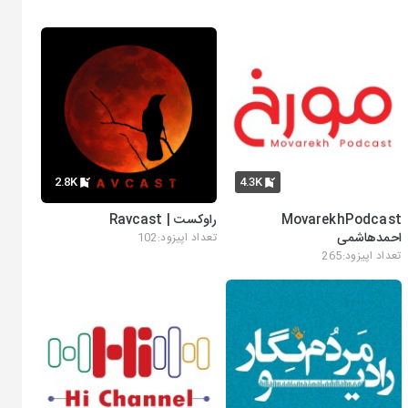
2.8K
4.3K
MovarekhPodcast
راوکست | Ravcast
احمدهاشمی
تعداد اپیزود:102
تعداد اپیزود:265