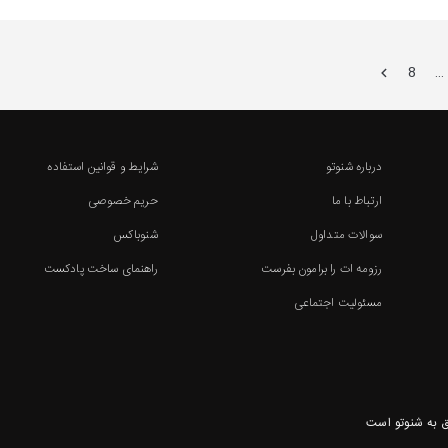
8
…
درباره شنوتو
شرایط و قوانین استفاده
ارتباط با ما
حریم خصوصی
سوالات متداول
شنوباکس
رزومه ات را برامون بفرست
راهنمای ساخت پادکست
مسئولیت اجتماعی
 به شنوتو است