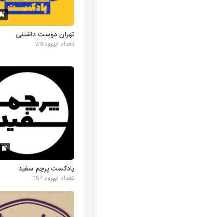
تهران دوست داشتنی
تعداد اپیزود:28
K
پادکست پرچم سفید
تعداد اپیزود:154