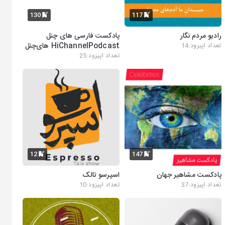
130
117
رادیو مردم نگار
پادکست فارسی های چنل
HiChannelPodcast های‌چنل
تعداد اپیزود:14
تعداد اپیزود:25
12
147
پادکست مشاهیر جهان
اسپرسو تالک
تعداد اپیزود:37
تعداد اپیزود:10