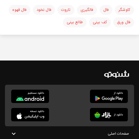
کاوشگر
فال
فالگیری
تاروت
فال نخود
فال قهوه
فال ورق
کف بینی
طالع بینی
صفحات اصلی