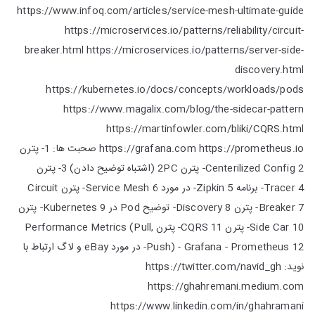
https://www.infoq.com/articles/service-mesh-ultimate-guide
https://microservices.io/patterns/reliability/circuit-
breaker.html https://microservices.io/patterns/server-side-
discovery.html
https://kubernetes.io/docs/concepts/workloads/pods
https://www.magalix.com/blog/the-sidecar-pattern
https://martinfowler.com/bliki/CQRS.html
https://grafana.com https://prometheus.io صحبت ها: 1- پترن
Centerilized Config 2- پترن 2PC (اشتباه توضیح دادن) 3- پترن
Tracer 4- برنامه Zipkin 5- در مورد Service Mesh 6- پترن Circuit
Breaker 7- پترن Discovery 8- توضیح Pod در Kubernetes 9- پترن
Side Car 10- پترن CQRS 11- پترن Performance Metrics (Pull,
Push) - Grafana - Prometheus 12- در مورد eBay و لاگ ارتباط با
نوید: https://twitter.com/navid_gh
https://ghahremani.medium.com
https://www.linkedin.com/in/ghahramani