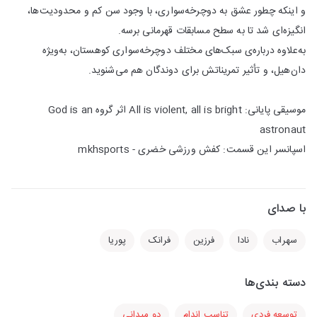
و اینکه چطور عشق به دوچرخه‌سواری، با وجود سن کم و محدودیت‌ها،
انگیزه‌ای شد تا به سطح مسابقات قهرمانی برسه.
به‌علاوه درباره‌ی سبک‌های مختلف دوچرخه‌سواری کوهستان، به‌ویژه
دان‌هیل، و تأثیر تمریناتش برای دوندگان هم می‌شنوید.
موسیقی پایانی: All is violent, all is bright اثر گروه God is an
astronaut
اسپانسر این قسمت: کفش ورزشی خضری - mkhsports
با صدای
سهراب
نادا
فرزین
فرانک
پوریا
دسته بندی‌ها
توسعه فردی
تناسب اندام
دو میدانی