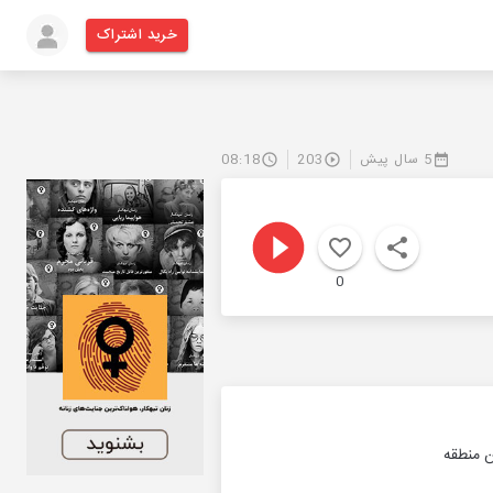
خرید اشتراک
5 سال پیش
203
08:18
0
ن منطقه