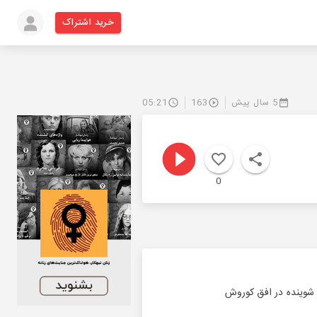
خرید اشتراک
5 سال پیش
163
05:21
0
 شوینده در افق کوروش