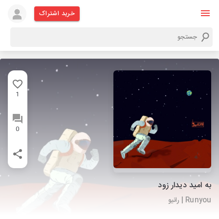
خرید اشتراک
1
0
به امید دیدار زود
Runyou | رانیو