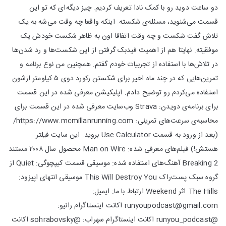
دو ساعت دوید رو با کمک نادا تعریف کردیم. چیز دیگه‌ای که تو این
قسمت می‌شنوید، مسئله‌ی شکسته. اینکه واقعا چه وقت می‌شه به یک
تلاش گفت شکست و چه وقت اتفاقا اون به ظاهر شکست خودش یک
موفقیته. نهایتا هم از اهمیت فیدبک گرفتن از این شکست‌ها و رد شدن‌ها
در تلاش‌‌ها با استفاده از تجربیات خودم گفتم. همچنین من نوع برنامه و
تمرین‌هایی که در چند ماه اخیر برای شکستن رکورد دوی ۵ کیلومتر ازشون
استفاده می‌کردم رو توضیح دادم. اپلیکیشن معرفی شده در این قسمت
برای برنامه‌ی دویدن:‌ Strava وب‌سایت معرفی شده در این قسمت برای
محاسبه‌ی سرعت‌های تمرینی: https://www.mcmillanrunning.com/
(بعد از ورود به قسمت Use Calculator بروید. این سایت فیلتر
هستش!) فیلم‌های معرفی شده: Man on Wire محصول سال ۲۰۰۸ مستند
Breaking 2 آهنگ‌های استفاده شده: موسیقی قسمت کیپچوگی: Quiet از
گروه سبک پست‌راک This Will Destroy You موسیقی انتهای اپیزود:
The Hills اثر Weekend ارتباط با ما: ایمیل:
runyoupodcast@gmail.com اکانت اینستاگرام رانیو:
@runyou_podcast اکانت اینستاگرام سهراب: @sohrabovsky اکانت