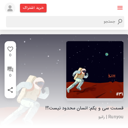
خرید اشتراک
0
0
قسمت سی و یکم: انسان محدود نیست؟!
Runyou | رانیو