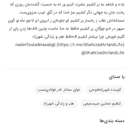
باده و شاهد به بر کشیم عشرت کنیم ور نه به حسرت کُشندمان روزی که
رختِ جان به جهانی دگر کشیم سرّ خدا که در تُتُقِ غیب منزوی‌ست
مستانه‌اش نقاب ز رخسار بر کشیم کو جلوه‌ای ز ابروی او تا چو ماه نو گوی
سپهر در خمِ چوگانِ زر کشیم حافظ نه حدّ ماست چنین لاف‌ها زدن پای از
گلیم خویش چرا بیشتر کشیم #حافظ هنر و زندگی شهرزاد
(https://t.me/ShahrzadArtandLife) @naderfouladinasab
@ShahrzadArtandLife
با صدای
گوینده شهرزادفتوحی
نوای سه‌تار نادر فولادی‌نسب
تنظیم مجتبی میر‌سمیعی
هنر و زندگی شهرزاد
دسته بندی‌ها