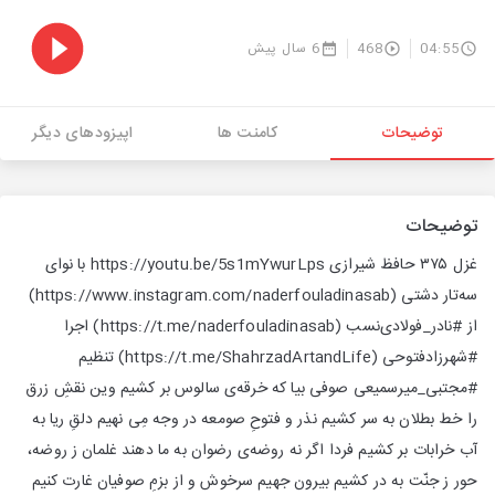
04:55
468
6 سال پیش
توضیحات
کامنت ها
اپیزودهای دیگر
توضیحات
غزل ۳۷۵ حافظ شیرازی https://youtu.be/5s1mYwurLps با نوای
سه‌تار دشتی (https://www.instagram.com/naderfouladinasab)
از #نادر_فولادی‌نسب (https://t.me/naderfouladinasab) اجرا
#شهرزادفتوحی (https://t.me/ShahrzadArtandLife) تنظیم
#مجتبی_میر‌سمیعی صوفی بیا که خرقه‌ی سالوس بر کشیم وین نقشِ زرق
را خط بطلان به سر کشیم نذر و فتوحِ صومعه در وجه مِی‌ نهیم دلقِ ریا به
آب خرابات بر کشیم فردا اگر نه روضه‌ی رضوان به ما دهند غلمان ز روضه،
حور ز جنّت به در کشیم بیرون جهیم سرخوش و از بزمِ صوفیان غارت کنیم