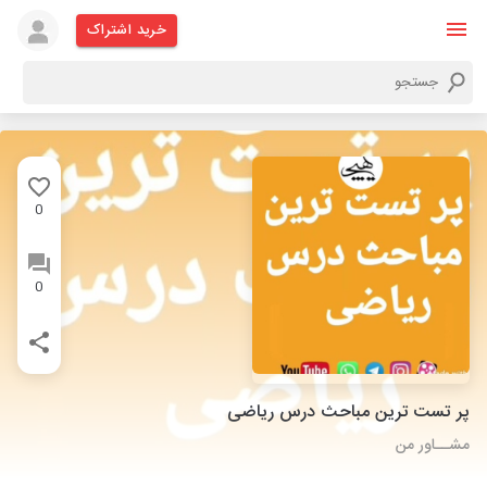
خرید اشتراک
0
0
پر تست ترین مباحث درس ریاضی
مشــاور من