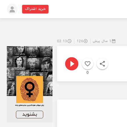
خرید اشتراک
1 سال پیش
126
02:13
0