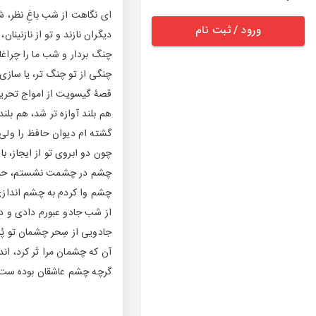
ای نگاهت از شب باغِ نظر، شی
ورود / ثبت نام
دیگران نازند و تو از نازنینان، ن
چنگ بردار و شب ما را چراغ
چنگی از تو چنگ تر، یا سازی ا
قصۀ گیسویت از امواج تحریر
هم بلند آوازه تر شد، هم بلند 
گشته ام دیوان حافظ را ولی
چون دو ابروی تو از ایجاز، با 
چشم در چشمت نشستم، حیر
چشم وا کردم به چشم اندازی 
از شب جادو عبورم دادی و دی
جادویی از سِحر چشمان تو پُر
آن که چشمان مرا تَر کرد، اند
گرچه چشم عاشقان بوده ست از 