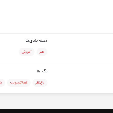
دسته بندی‌ها
هنر
آموزش
تگ ها
باغٍ‌نظر
قصۀ‌گیسویت
شب