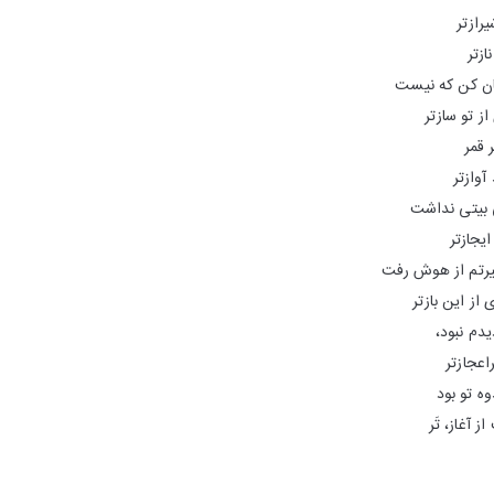
رازتر
ازتر
ان کن که نیست
ز تو سازتر
 قمر
آوازتر
 بیتی نداشت
ایجازتر
تم از هوش رفت
از این بازتر
دم نبود،
اعجازتر
وه تو بود
آغاز، تَر