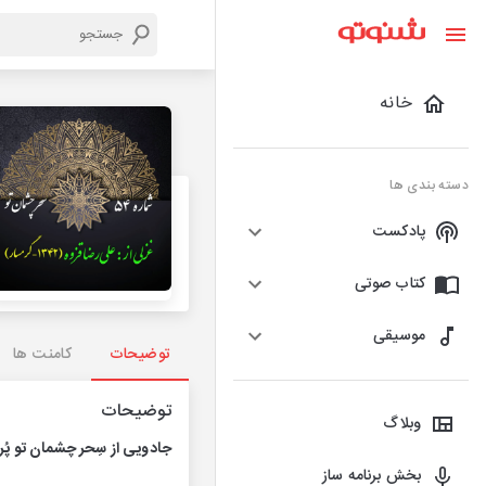
خانه
دسته بندی ها
پادکست
کتاب صوتی
موسیقی
توضیحات
کامنت ها
توضیحات
وبلاگ
جادویی از
سِحر چشمان تو
پُر
بخش برنامه ساز