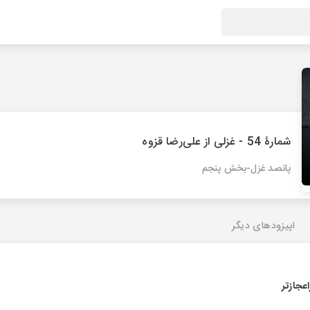
شمارۀ 54 - غزلی از علی‌رضا قزوه
پانصد غزل-بخش پنجم
اپیزودهای دیگر
اعجازتر