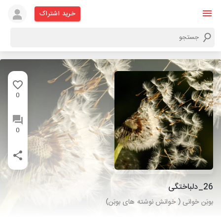
خرید اشتراک
0
0
26_دلباختگی
بوبَن خوانی ( خوانش نوشته های بوبَن)