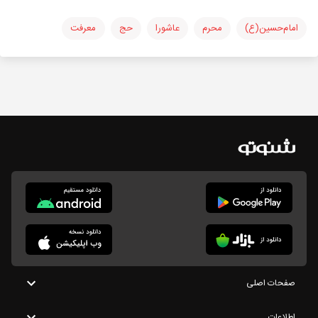
امام‌حسین(ع)
محرم
عاشورا
حج
معرفت
صفحات اصلی
اطلاعات