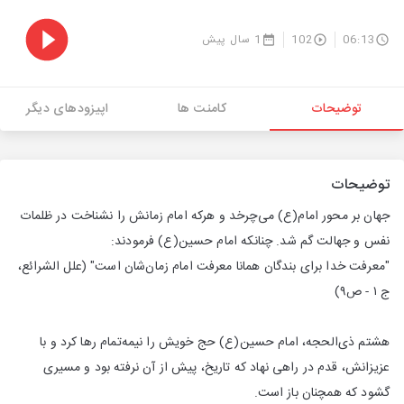
06:13
102
1 سال پیش
توضیحات
کامنت ها
اپیزودهای دیگر
توضیحات
جهان بر محور امام(ع) می‌چرخد و هرکه امام زمانش را نشناخت در ظلمات
نفس و جهالت گم شد. چنانکه امام حسین(ع) فرمودند:
"معرفت خدا برای بندگان همانا معرفت امام زمان‌شان است" (علل الشرائع،
ج ١ - ص٩)
هشتم ذی‌الحجه، امام حسین(ع) حج خویش را نیمه‌تمام رها کرد و با
عزیزانش، قدم در راهی نهاد که تاریخ، پیش از آن نرفته بود و مسیری
گشود که همچنان باز است.