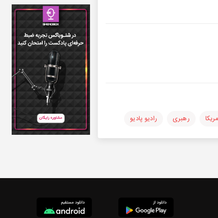
مریکا
رهبری
رادیو پادیو