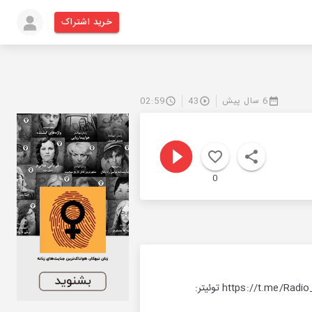
خرید اشتراک
6 سال پیش
43
02:59
0
هم‌اکنون گزارش خبری پادیو از بیانات مهم رهبر معظم انقلاب درباره مذاکره با آمریکایی‌ها کانال تلگرام: https://t.me/Radio_Padio توئیتر: