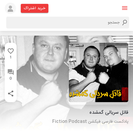
خرید اشتراک
1
0
قاتل سریالی گمشده
پادکست فارسی فیکشن Fiction Podcast