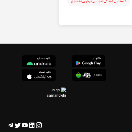
داستان_کوتاه_صوتی_مردن_معشوق