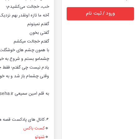
خب، خجالت می‌کشیدم؛
ورود / ثبت نام
 اونقدر بهم نزدیک شده بودیم!
گفتم نمیتونم
گفتی بخون
گفتم خجالت میکشم
ه. دوست دارم برام بخونی.
تم و شروع به خوندن کردم،
ت چی گفتم؛ فقط چه چه زدم
ن و دارن به ما نگاه میکنن.
به قلم امین سمیعی aminsm@qesseha.ir
کانال های پادکست قصه ها
کست باکس
🔹
شنوتو
🔹