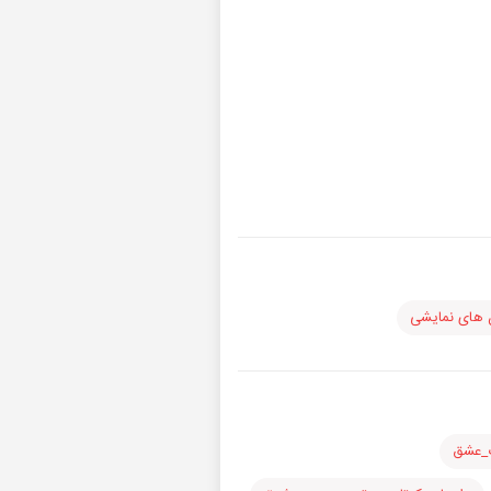
 های نمایشی
گ_عشق