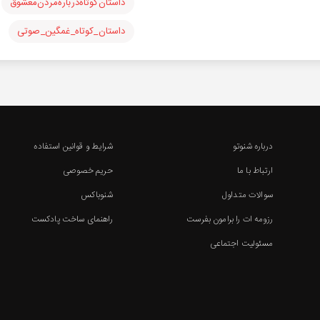
داستان‌کوتاه‌درباره‌مردن‌معشوق
داستان_کوتاه_غمگین_صوتی
درباره شنوتو
شرایط و قوانین استفاده
ارتباط با ما
حریم خصوصی
سوالات متداول
شنوباکس
رزومه ات را برامون بفرست
راهنمای ساخت پادکست
مسئولیت اجتماعی