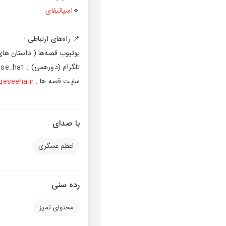
🔹
اسپاتیفای
📌 راه‌های ارتباطی :
یوتیوب قصه‌ها ( داستان های
تلگرام (دورهمی) : gheese_ha1@
سایت قصه ها :
qeseeha.ir
با صدای
اعظم عسگری
رده سنی
محتوای تمیز