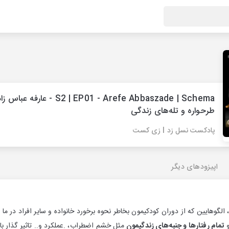
S2 | EP01 - Arefe Abbaszade | Schema - عارفه عب
طرحواره و تله‌های زندگی
پادکست نسل زد I زی کست
اپیزودهای دیگر
 الگوهایین که از دوران کودکیمون بخاطر نحوه برخورد خانواده و سایر افراد در ما
و
تمام رفتارها و جنبه‌های زندگیمون
مثل خشم اضطراب، .عملکرد و.. تاثیر گذار ب