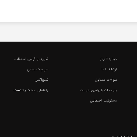
درباره شنوتو
شرایط و قوانین استفاده
ارتباط با ما
حریم خصوصی
سوالات متداول
شنوباکس
رزومه ات را برامون بفرست
راهنمای ساخت پادکست
مسئولیت اجتماعی