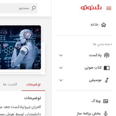
خانه
دسته بندی ها
پادکست
کتاب صوتی
موسیقی
توضیحات
کامنت ها
توضیحات
وبلاگ
کامران نیرو/پادکست جغد مین
بخش برنامه ساز
دانشمندان توسط هوش مصنوع