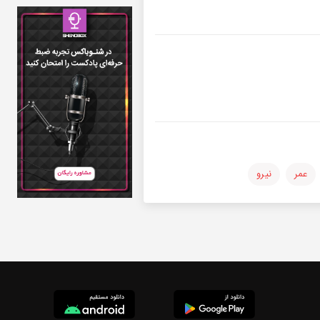
عمر
نیرو