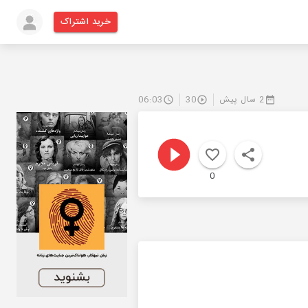
خرید اشتراک
2 سال پیش
30
06:03
0