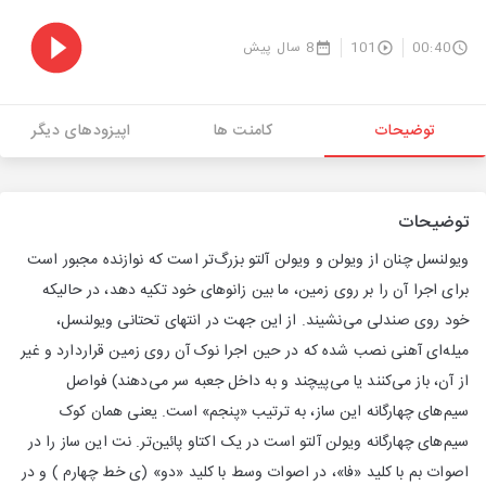
00:40
101
8 سال پیش
توضیحات
کامنت ها
اپیزودهای دیگر
توضیحات
ویولنسل چنان از ویولن و ویولن آلتو بزرگ‌‏تر است که نوازنده مجبور است
برای اجرا آن را بر روی زمین، ما بین زانو‌‏های خود تکیه دهد، در حالیکه
خود روی صندلی می‌‏نشیند. از این جهت در انتهای تحتانی ویولنسل،
میله‌‏ای آهنی نصب شده که در حین اجرا نوک آن روی زمین قراردارد و غیر
از آن، باز می‌‏کنند یا می‌‏پیچند و به داخل جعبه سر می‌‏دهند) فواصل
سیم‌‏های چهارگانه این ساز، به ترتیب «پنجم» است. یعنی همان کوک
سیم‌‏های چهارگانه ویولن آلتو است در یک اکتاو پائین‌‏تر. نت این ساز را در
اصوات بم با کلید «فا»، در اصوات وسط با کلید «دو» (ی خط چهارم ) و در