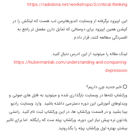
https://radiobina.net/workshops/2/critical-thinking
این اپیزود برگرفته از وبسایت اندورهابرمن لب هست که لینکش را در
کپشن همین اپیزود برای دوستانی که تمایل دارن مفصل تر راجع به
افسردگی مطالعه کنند، قرار دادم .
لینک مقاله را میتونید از این ادرس دنبال کنید:
https://hubermanlab.com/understanding-and-conquering-
depression
⭕️ خبر جدید چی داریم؟
ورکشاپ تله‌ها در وبسایت بارگذاری شده و میتونید به فایل های صوتی و
ویدئوهای آموزشی این دوره دسترسی داشته باشید. وارد وبسایت رادیو
بینا بشید و در قسمت ورکشاپ ها، در این ورکشاپ ثبت نام کنید. راستی
یادتون نره پیش نیاز این دوره، ورکشاپ پیله ست که رایگانه. اما برای تاثیر
بیشتر، بهتره اول ورکشاپ پیله را بگذرونید.