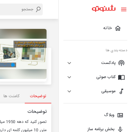
خانه
دسته بندی ها
پادکست
کتاب صوتی
موسیقی
توضیحات
کامنت ها
توضیحات
وبلاگ
تصور
بخش برنامه ساز
متن 10 میلیون کلمه ای