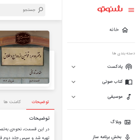
خانه
دسته بندی ها
پادکست
کتاب صوتی
موسیقی
توضیحات
کامنت ها
توضیحات
وبلاگ
بخش برنامه ساز