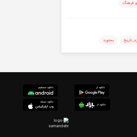
و فرهنگ
ه_تاریخ
بجنورد