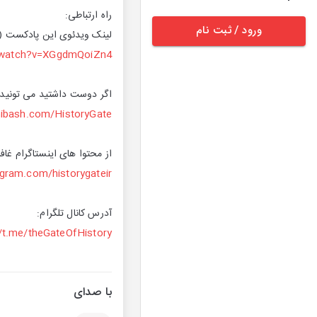
راه ارتباطی:
ورود / ثبت نام
لینک ویدئوی این پادکست (ی
/watch?v=XGgdmQoiZn4
اگر دوست داشتید می تونید م
mibash.com/HistoryGate
از محتوا های اینستاگرام غاف
gram.com/historygateir
آدرس کانال تلگرام:
//t.me/theGateOfHistory
با صدای