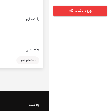
ورود / ثبت نام
با صدای
رده سنی
محتوای تمیز
پادکست