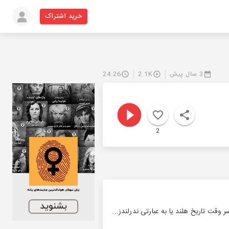
خرید اشتراک
3 سال پیش
2.1K
24:26
2
وقت تاریخ هلند یا به عبارتی ندرلندز...