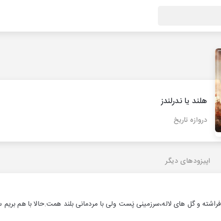
هلند یا ندرلندز
دروازه تاریخ
اپیزودهای دیگر
اشته و گل های لاله،سرزمینی پَست ولی با مردمانی بلند همت.حالا با هم بریم سر 