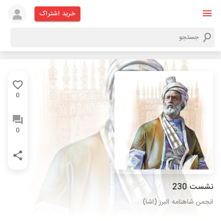
خرید اشتراک
0
0
نشست 230
انجمن شاهنامه البرز (اشا)