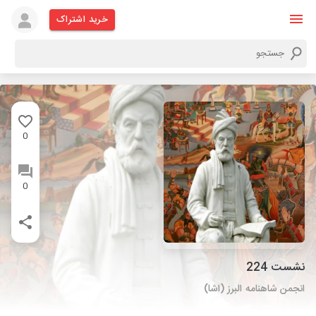
خرید اشتراک
0
0
نشست 224
انجمن شاهنامه البرز (اشا)