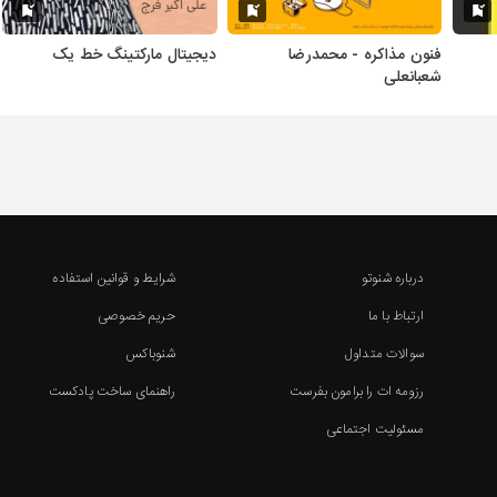
فنون مذاکره - محمدرضا
دیجیتال مارکتینگ خط یک
شعبانعلی
درباره شنوتو
شرایط و قوانین استفاده
ارتباط با ما
حریم خصوصی
سوالات متداول
شنوباکس
رزومه ات را برامون بفرست
راهنمای ساخت پادکست
مسئولیت اجتماعی