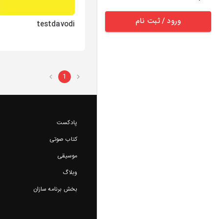
ورود / ثبت نام
testdavodi
1
پادکست
کتاب صوتی
موسیقی
وبلاگ
بخش برنامه سازان