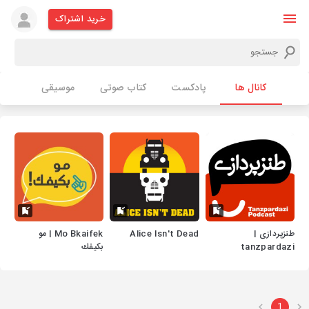
خرید اشتراک
کانال ها
پادکست
کتاب صوتی
موسیقی
طنزپردازی |
Alice Isn't Dead
Mo Bkaifek | مو
tanzpardazi
بكيفك
1