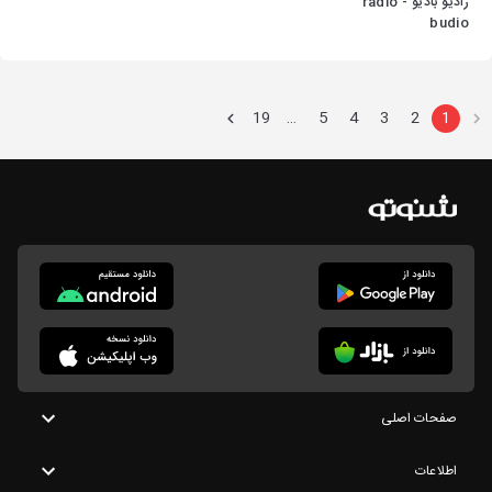
رادیو بادیو - radio
budio
19
5
4
3
2
1
…
صفحات اصلی
اطلاعات