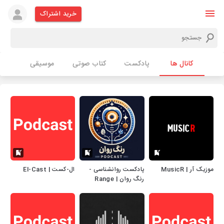
خرید اشتراک
کانال ها
پادکست
کتاب صوتی
موسیقی
موزیک آر | MusicR
پادکست روانشناسی -
ال-کست | El-Cast
رنگ روان | Range
Ravan