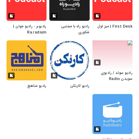
First Desk | میز اول
رادیو راه با مجتبی
رادیوم - رادیو جوان |
شکوری
Ra.radium
رادیو سوئد / رادیوی
سویدن Radio
Sweden Farsi/Dari
رادیو کارنکن
رادیو مناهج